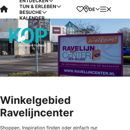
ENTDECKEN
TUN & ERLEBEN
Visit Kop van Holland
Favoriten
Karte
Menü
DE
BESUCHE
KALENDER
Winkelgebied
Ravelijncenter
Shoppen, Inspiration finden oder einfach nur