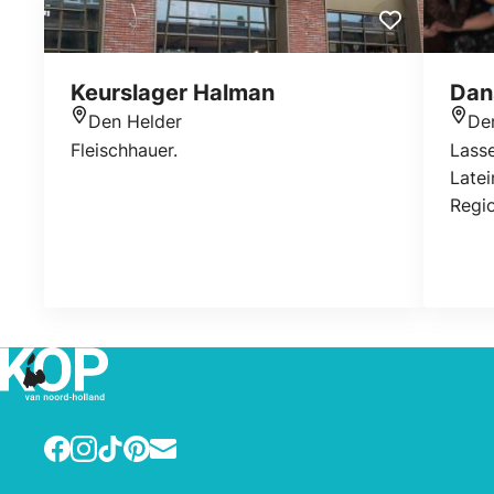
Keurslager Halman
Dan
Den Helder
De
Standort
Stan
Fleischhauer.
Lass
Latei
Regio
Facebook
Instagram
TikTok
Pinterest
E-mail