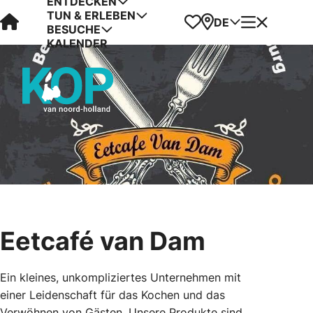
ENTDECKEN
TUN & ERLEBEN
Visit Kop van Holland
Favoriten
Karte
Menü
DE
BESUCHE
KALENDER
Eetcafé van Dam
Ein kleines, unkompliziertes Unternehmen mit
einer Leidenschaft für das Kochen und das
Verwöhnen von Gästen. Unsere Produkte sind