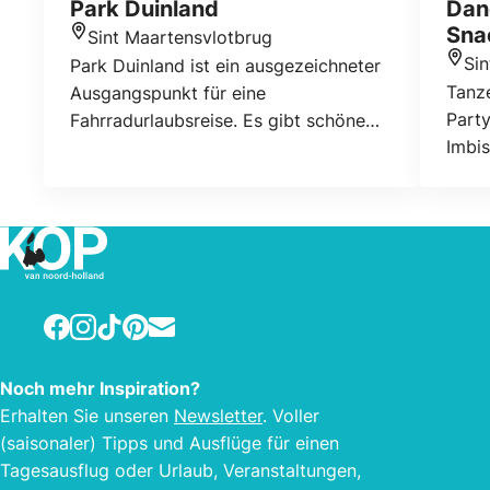
Park Duinland
Dan
Sna
Sint Maartensvlotbrug
Standort
Si
Park Duinland ist ein ausgezeichneter
Stan
Tanze
Ausgangspunkt für eine
Party
Fahrradurlaubsreise. Es gibt schöne
Imbis
Routen in der Umgebung durch
Woch
Blumenfelder und Dünen. Die
Juli
Bungalows werden von privaten
Besitzern vermietet.
Facebook
Instagram
TikTok
Pinterest
E-mail
Noch mehr Inspiration?
Erhalten Sie unseren
Newsletter
. Voller
(saisonaler) Tipps und Ausflüge für einen
Tagesausflug oder Urlaub, Veranstaltungen,