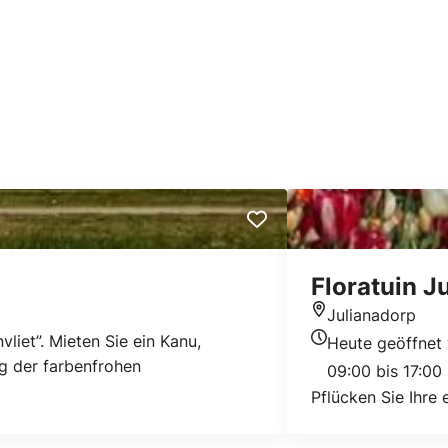
Floratuin J
Julianadorp
Standort
liet”. Mieten Sie ein Kanu,
Heute geöffnet
Heutigen Öffnung
g der farbenfrohen
09:00 bis 17:00
Pflücken Sie Ihre