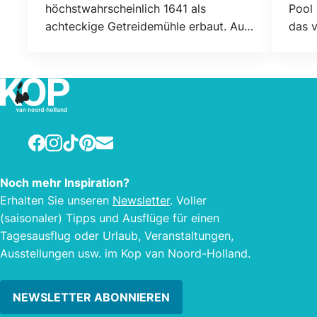
höchstwahrscheinlich 1641 als
Pool 
achteckige Getreidemühle erbaut. Auf
das v
Karten aus dem frühen 17. Jahrhundert
geöff
stand an dieser Stelle bereits eine
ist).
Mühle, vermutlich eine Standardmühle.
eine 
Über
Facebook
Instagram
TikTok
Pinterest
E-mail
Noch mehr Inspiration?
Erhalten Sie unseren
Newsletter
. Voller
(saisonaler) Tipps und Ausflüge für einen
Tagesausflug oder Urlaub, Veranstaltungen,
Ausstellungen usw. im Kop van Noord-Holland.
NEWSLETTER ABONNIEREN