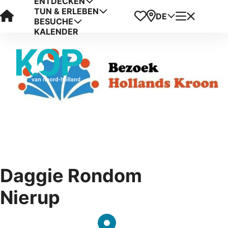
ENTDECKEN
TUN & ERLEBEN
Visit Kop van Holland
Favoriten
Karte
Menü
DE
BESUCHE
KALENDER
Daggie Rondom
Nierup