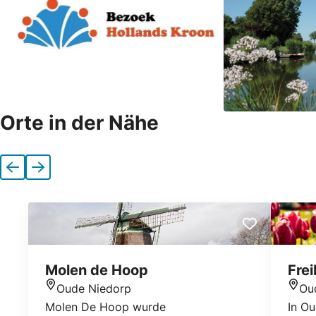
Orte in der Nähe
Vorherige
Nächste
Molen de Hoop
Frei
Oude Niedorp
Ou
Standort
Stan
Molen De Hoop wurde
In Ou