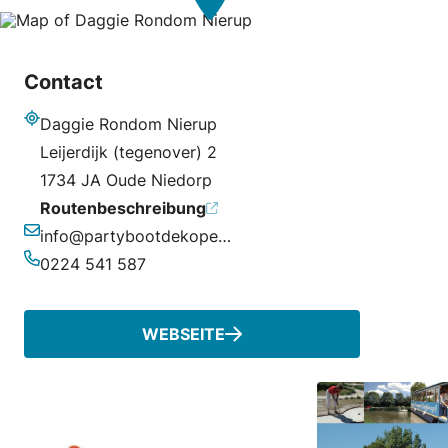
Contact
Daggie Rondom Nierup
Adresse
Leijerdijk (tegenover) 2
1734 JA Oude Niedorp
Routenbeschreibung
info@partybootdekoperenhoorn.nl
E-Mail-Adresse
0224 541 587
Telefonnummer
WEBSEITE