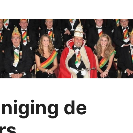
niging de
rs