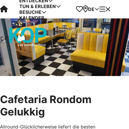
ENTDECKEN
TUN & ERLEBEN
Visit Kop van Holland
Favoriten
Karte
Menü
DE
BESUCHE
KALENDER
Cafetaria Rondom
Gelukkig
Allround-Glücklicherweise liefert die besten