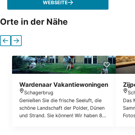
WEBSEITE
Orte in der Nähe
Vorherige
Nächste
Wardenaar Vakantiewoningen
Zij
Schagerbrug
Sc
Standort
Stan
Genießen Sie die frische Seeluft, die
Das 
schöne Landschaft der Polder, Dünen
Samm
und Strand. Sie können! Wir haben 8
Fotos
gemütliche Ferienwohnungen für Sie
weite
zu mieten. (Ungefähr 3 km vom Strand
die s