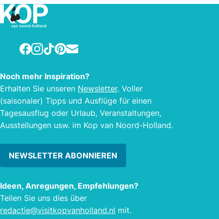
entfernt) mit viel Platz für die Kinder.
Filme
Das ganze Jahr. Idealer
auch:
Ausgangspunkt für alle Ihre
Caps
Wanderungen, Radtouren und
1929
Facebook
Instagram
TikTok
Pinterest
E-mail
Ausflüge, oder einfach nur Luft holen.
Famil
Genießen Sie die Natur, Schwimmen,
1879-
Noch mehr Inspiration?
Surfen, Drachenfliegen, Reiten,
alte 
Erhalten Sie unseren
Newsletter
. Voller
Shopping Heiden / oder Unterhaltung.
Filme
(saisonaler) Tipps und Ausflüge für einen
Tagesausflug oder Urlaub, Veranstaltungen,
Ausstellungen usw. im Kop van Noord-Holland.
NEWSLETTER ABONNIEREN
Ideen, Anregungen, Empfehlungen?
Teilen Sie uns dies über
redactie@visitkopvanholland.nl
mit.