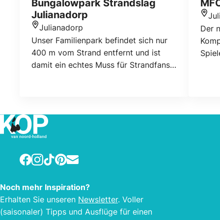
Bungalowpark Strandslag
MFC
Julianadorp
Ju
Stan
Julianadorp
Der 
Standort
Unser Familienpark befindet sich nur
Komp
400 m vom Strand entfernt und ist
Spiel
damit ein echtes Muss für Strandfans.
Julia
Der Park besteht aus einem
Apartmentkomplex und 300
Bungalows, einem Minigolfplatz,
Tennisplätzen, einem Restaurant, in
dem Sie köstlich essen und gemütlich
auf der Terrasse sitzen können, einer
Fahrrad-/Tretauto-/Bollerwagenvermietung,
Facebook
Instagram
TikTok
Pinterest
E-mail
einer Koppel, einer Doggy Wash, einem
Waschsalon, einem Wasserspielplatz
Noch mehr Inspiration?
mit Kabelbahn und ein Fussballfeld.
Erhalten Sie unseren
Newsletter
. Voller
Der Bungalowpark “Strandslag” ist das
(saisonaler) Tipps und Ausflüge für einen
ganze Jahr über ein wahrer