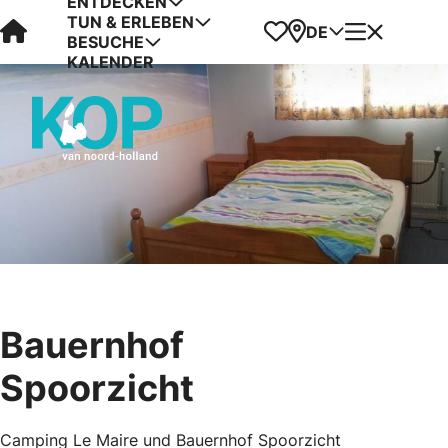
ENTDECKEN
TUN & ERLEBEN
Visit Kop van Holland
Favoriten
Karte
Menü
DE
BESUCHE
KALENDER
Bauernhof
Spoorzicht
Camping Le Maire und Bauernhof Spoorzicht