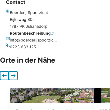
Contact
Boerderij Spoorzicht
Adresse
Rijksweg 80a
1787 PK Julianadorp
Routenbeschreibung
info@boerderijspoorzicht.nl
E-Mail-Adresse
0223 633 125
Telefonnummer
Orte in der Nähe
Vorherige
Nächste