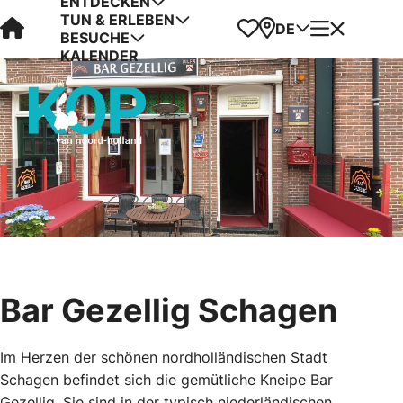
ENTDECKEN
TUN & ERLEBEN
Visit Kop van Holland
Favoriten
Karte
Menü
DE
BESUCHE
KALENDER
Bar Gezellig Schagen
Im Herzen der schönen nordholländischen Stadt
Schagen befindet sich die gemütliche Kneipe Bar
Gezellig. Sie sind in der typisch niederländischen