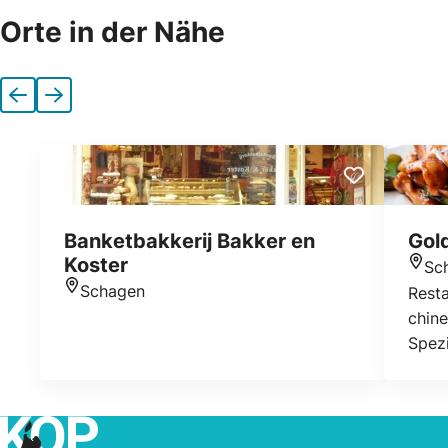
Orte in der Nähe
Vorherige
Nächste
Banketbakkerij Bakker en
Gol
Koster
Sc
Stan
Schagen
Resta
Standort
chine
Spezi