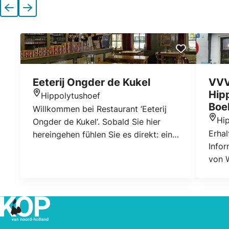
Vorherige
Nächste
Eeterij Ongder de Kukel
VVV
Hip
Hippolytushoef
Standort
Boe
Willkommen bei Restaurant ‘Eeterij
Hi
Ongder de Kukel‘. Sobald Sie hier
Stan
Erhal
hereingehen fühlen Sie es direkt: ein
Info
Ort wo man sich heimisch fühlt und
von W
sicher wiederkehrt. ‘Ongder de Kukel‘
Vielz
ist herrlich dinieren mit Familie oder
Stadt
Freunden. Herzlichen Willkommen!