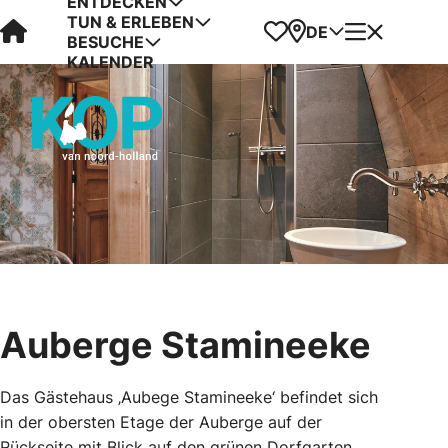
ENTDECKEN
TUN & ERLEBEN
Visit Kop van Holland
Favoriten
Karte
Menü
DE
BESUCHE
KALENDER
Auberge Stamineeke
Das Gästehaus ‚Aubege Stamineeke‘ befindet sich
in der obersten Etage der Auberge auf der
Rückseite mit Blick auf den grünen Dorfgarten.