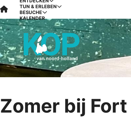
ENTDECKEN
TUN & ERLEBEN
Visit Kop van Holland
BESUCHE
KALENDER
Zomer bij Fort