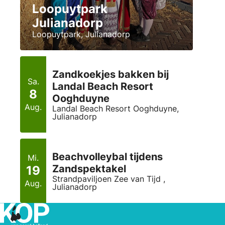
Loopuytpark
Julianadorp
Loopuytpark, Julianadorp
Zandkoekjes bakken bij
Sa.
Landal Beach Resort
8
Ooghduyne
Aug.
Landal Beach Resort Ooghduyne,
Julianadorp
Beachvolleybal tijdens
Mi.
Zandspektakel
19
Strandpaviljoen Zee van Tijd ,
Aug.
Julianadorp