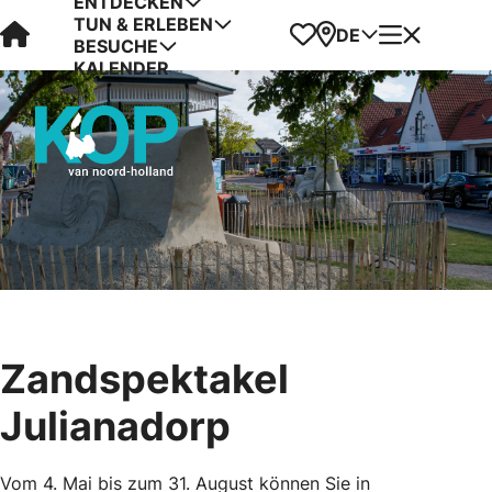
ENTDECKEN
TUN & ERLEBEN
Visit Kop van Holland
Favoriten
Karte
Menü
DE
BESUCHE
KALENDER
Zandspektakel
Julianadorp
Vom 4. Mai bis zum 31. August können Sie in