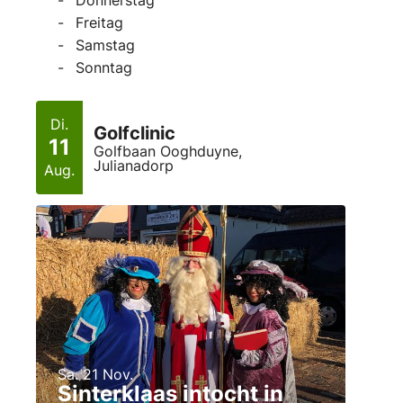
Freitag
Samstag
Sonntag
Di.
Golfclinic
11
Golfbaan Ooghduyne,
Julianadorp
Aug.
Sa. 21 Nov.
Sinterklaas intocht in