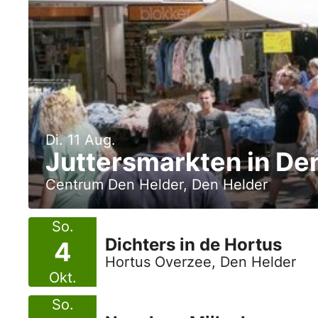
Di. 11 Aug.
Juttersmarkten in Den
Centrum Den Helder, Den Helder
So.
Dichters in de Hortus
4
Hortus Overzee, Den Helder
Okt.
So.