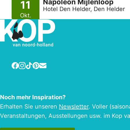
Napoleon Mijlenloop
11
Hotel Den Helder, Den Helder
Okt.
Facebook
Instagram
TikTok
Pinterest
E-mail
Noch mehr Inspiration?
Erhalten Sie unseren
Newsletter
. Voller (saiso
Veranstaltungen, Ausstellungen usw. im Kop v