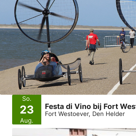
So.
Festa di Vino bij Fort We
23
Fort Westoever, Den Helder
Aug.