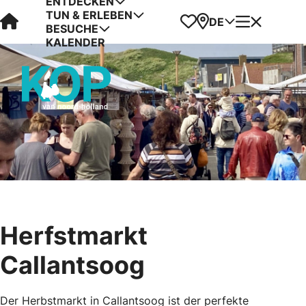
ENTDECKEN
TUN & ERLEBEN
Visit Kop van Holland
Favoriten
Karte
Menü
DE
BESUCHE
KALENDER
Herfstmarkt
Callantsoog
Der Herbstmarkt in Callantsoog ist der perfekte