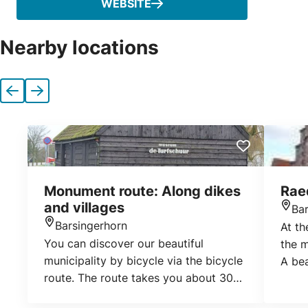
WEBSITE
Nearby locations
Previous
Next
Monument route: Along dikes
Rae
and villages
Ba
Loca
Barsingerhorn
At th
Location
You can discover our beautiful
the m
municipality by bicycle via the bicycle
A bea
route. The route takes you about 30
uniqu
kilometers through beautiful nature
where