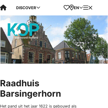
Visit Kop van Holland
Favorites
Map
Menu
DISCOVER
EN
Raadhuis
Barsingerhorn
Het pand uit het jaar 1622 is gebouwd als