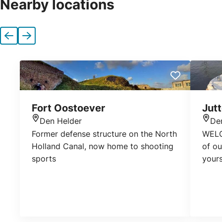
Nearby locations
Previous
Next
Fort Oostoever
Jut
Den Helder
De
Location
Loca
Former defense structure on the North
WELC
Holland Canal, now home to shooting
of ou
sports
yours
beaut
a dif