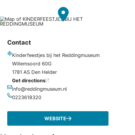
Contact
Kinderfeestjes bij het Reddingmuseum
Address
Willemsoord 60G
1781 AS Den Helder
Get directions
info@reddingmuseum.nl
Email
0223618320
Phone
WEBSITE