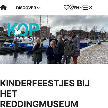
Visit Kop van Holland
Favorites
Map
Menu
DISCOVER
EN
KINDERFEESTJES BIJ
HET
REDDINGMUSEUM