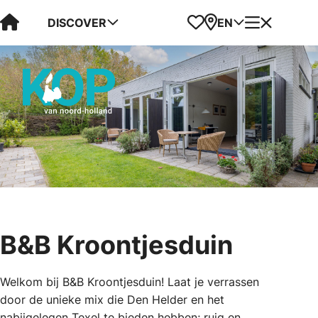
Visit Kop van Holland
Favorites
Map
Menu
DISCOVER
EN
B&B Kroontjesduin
Welkom bij B&B Kroontjesduin! Laat je verrassen
door de unieke mix die Den Helder en het
nabijgelegen Texel te bieden hebben; ruig en