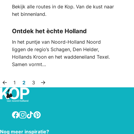
Bekijk alle routes in de Kop. Van de kust naar
het binnenland.
Ontdek het èchte Holland
In het puntje van Noord-Holland Noord
liggen de regio’s Schagen, Den Helder,
Hollands Kroon en het waddeneiland Texel.
Samen vormt…
1
2
3
Vorige pagina
Volgende pagina
Facebook
Instagram
TikTok
Pinterest
Nog meer inspiratie?