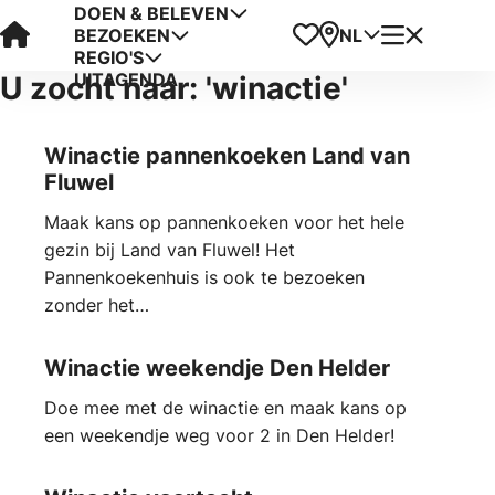
DOEN & BELEVEN
Visit Kop van Holland
Favorieten
Kaart
Menu
NL
BEZOEKEN
REGIO'S
UITAGENDA
U zocht naar: 'winactie'
Winactie pannenkoeken Land van
Fluwel
Maak kans op pannenkoeken voor het hele
gezin bij Land van Fluwel! Het
Pannenkoekenhuis is ook te bezoeken
zonder het…
Winactie weekendje Den Helder
Doe mee met de winactie en maak kans op
een weekendje weg voor 2 in Den Helder!