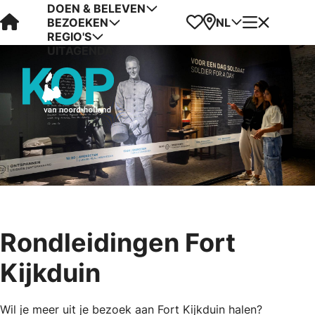
DOEN & BELEVEN
Visit Kop van Holland
Favorieten
Kaart
Menu
NL
BEZOEKEN
REGIO'S
UITAGENDA
Rondleidingen Fort
Kijkduin
Wil je meer uit je bezoek aan Fort Kijkduin halen?