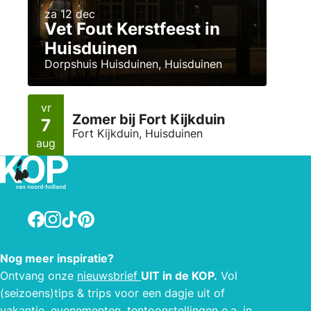
za 12 dec
Vet Fout Kerstfeest in
Huisduinen
Dorpshuis Huisduinen, Huisduinen
vr
Zomer bij Fort Kijkduin
7
Fort Kijkduin, Huisduinen
aug
Facebook
Instagram
TikTok
Pinterest
Nog meer inspiratie?
Ontvang onze
nieuwsbrief
UIT in de KOP.
Vol
(seizoens)tips & trips voor een dagje uit of
vakantie, evenementen, tentoonstellingen e.a. in