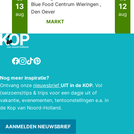
Blue Food Centrum Wieringen ,
13
12
Den Oever
aug
aug
MARKT
Facebook
Instagram
TikTok
Pinterest
Nog meer inspiratie?
Ontvang onze
nieuwsbrief
UIT in de KOP.
Vol
(seizoens)tips & trips voor een dagje uit of
vakantie, evenementen, tentoonstellingen e.a. in
de Kop van Noord-Holland.
AANMELDEN NIEUWSBRIEF