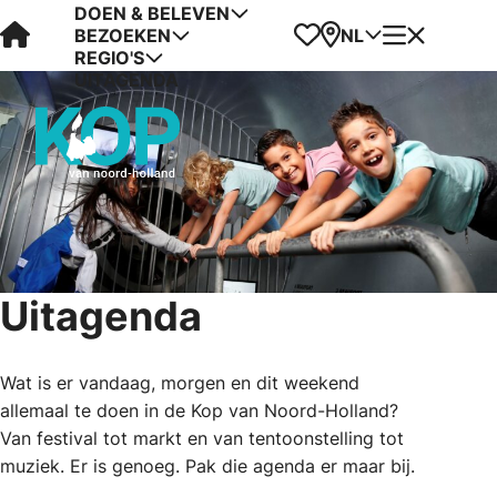
DOEN & BELEVEN
Visit Kop van Holland
Favorieten
Kaart
Menu
NL
BEZOEKEN
REGIO'S
UITAGENDA
Uitagenda
Wat is er vandaag, morgen en dit weekend
allemaal te doen in de Kop van Noord-Holland?
Van festival tot markt en van tentoonstelling tot
muziek. Er is genoeg. Pak die agenda er maar bij.